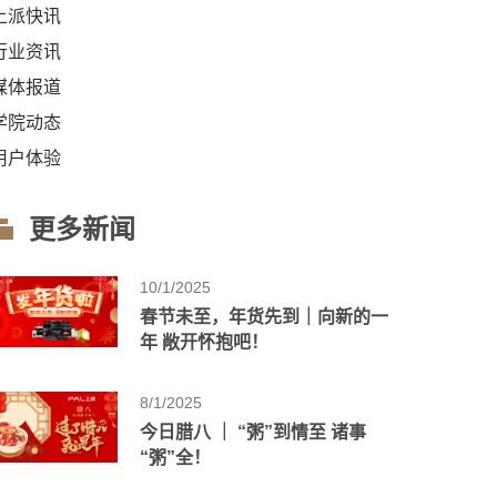
上派快讯
行业资讯
媒体报道
学院动态
用户体验
更多新闻
10/1/2025
春节未至，年货先到｜向新的一
年 敞开怀抱吧！
8/1/2025
今日腊八 ｜ “粥”到情至 诸事
“粥”全！