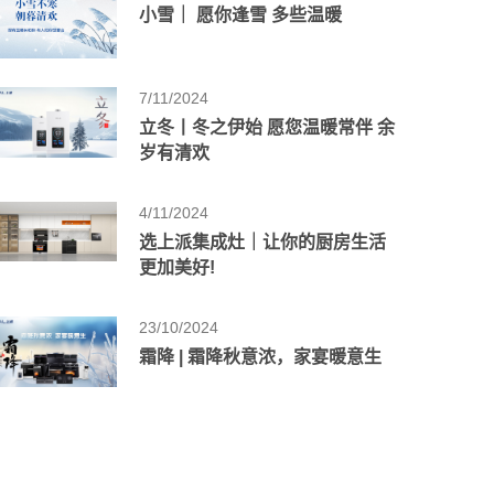
小雪｜ 愿你逢雪 多些温暖
7/11/2024
立冬丨冬之伊始 愿您温暖常伴 余
岁有清欢
4/11/2024
选上派集成灶｜让你的厨房生活
更加美好!
23/10/2024
霜降 | 霜降秋意浓，家宴暖意生