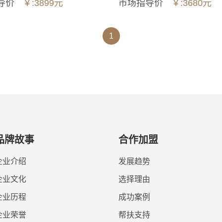
导价
￥:3899元
市场指导价
￥:3680元
1
RO289多功能移动净水器
市场指导价
￥:3899元
6+1.8L大容量，以一抵九，功能强大
无极控温控量，1秒速热，饮水水温水量随心所控
第五代稀土厚膜智能加热，加热速度比第一代更快
智能童锁&全天候TDS水质监测
品牌故事
合作加盟
外置式冲泡取茶器，泡茶（绿茶、红茶、花茶、养生茶、人参等）
净废分离原水箱，有效减少滤芯使用损耗
企业介绍
发展趋势
外置卡接式结构滤芯，更换方便
企业文化
选择理由
智能滤芯换芯提醒，避免饮水二次污染
可拆卸净水箱+UV紫外线抑菌杀菌功能
企业历程
成功案例
进口美国陶氏RO膜&进口后置活性炭
企业荣誉
帮扶支持
原水箱换水&净水箱清洗智能提醒功能