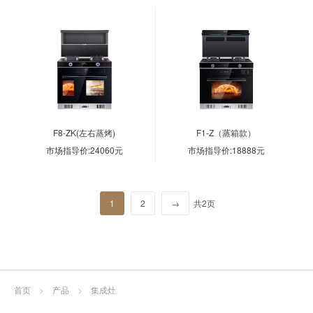
F8-ZK(左右蒸烤)
F1-Z（蒸箱款）
市场指导价:24060元
市场指导价:18888元
1
2
→
共2页
首页
>
产品
>
集成灶